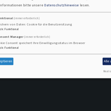
 Informationen bitte unsere
Datenschutzhinweise
lesen.
unktional
(immer erforderlich)
ichern von Daten: Cookie für die Benutzersitzung
ck
:
Funktional
onsent Manager
(immer erforderlich)
kie Consent speichert Ihre Einwilligungsstatus im Browser
ck
:
Funktional
eptieren
Alle
Realis