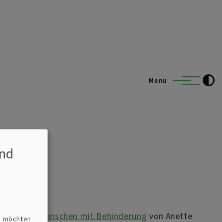
Menü
nd
sfeier für Menschen mit Behinderung
von Anette
n möchten.