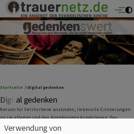
Trauernetz
Direkt zum Inhalt
Ein Angebot der evangelischen Kirche
Menü
Breadcrumb
Startseite
Digital gedenken
Digital gedenken
Kerzen für Verstorbene anzünden, liebevolle Erinnerungen
an sie pflegen und den Angehörigen kondolieren: Das
Verwendung von
geschieht heute auch im digitalen Raum. Mit
"
Gedenkenswert
" hat die evangelische Kirche ein eigenes