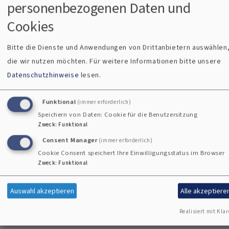
personenbezogenen Daten und
Erinnerungsportal geschaffen.
Cookies
Gedenkseiten für viele hundert jüngst Verstorbene findest
Bitte die Dienste und Anwendungen von Drittanbietern auswählen
Du
hier
. Du kannst das Portal auch gerne bereichern, indem
die wir nutzen möchten.
Für weitere Informationen bitte unsere
Du
selber eine Erinnerungsseite erstellst
.
Datenschutzhinweise
lesen.
Was Trauernde auf Ihrem Weg des Loslassen erleben, was
Funktional
(immer erforderlich)
sie stärkt und wie die Trauer sie verändert, kannst Du gerne
Speichern von Daten: Cookie für die Benutzersitzung
hier
entdecken.
Zweck
:
Funktional
Consent Manager
(immer erforderlich)
Cookie Consent speichert Ihre Einwilligungsstatus im Browser
Zweck
:
Funktional
Auswahl akzeptieren
Alle akzeptiere
Kontaktformular
Realisiert mit Klar