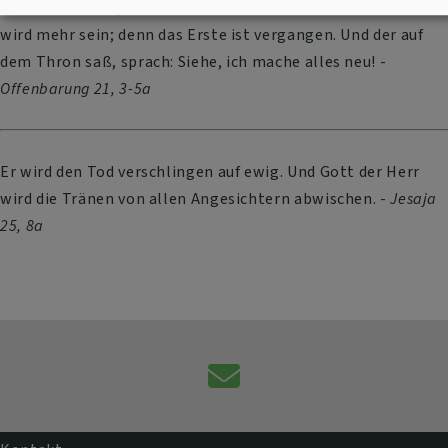
nicht mehr sein, noch Leid noch Geschrei noch Schmerz
wird mehr sein; denn das Erste ist vergangen. Und der auf
dem Thron saß, sprach: Siehe, ich mache alles neu! -
Offenbarung 21, 3-5a
Er wird den Tod verschlingen auf ewig. Und Gott der Herr
wird die Tränen von allen Angesichtern abwischen. -
Jesaja
25, 8a
Kontaktformular