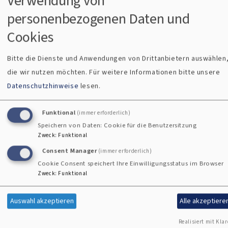
Verwendung von
personenbezogenen Daten und
Nun aber bleiben Glaube, Hoffnung, Liebe, diese drei, am
Cookies
größten unter ihnen ist die Liebe.
- 1. Kor, 13, 13
Bitte die Dienste und Anwendungen von Drittanbietern auswählen
die wir nutzen möchten.
Für weitere Informationen bitte unsere
Meine Zeit steht in deinen Händen. -
Psalm 31, 15
Datenschutzhinweise
lesen.
Funktional
(immer erforderlich)
Oh Tod, wie bitter bist du, wenn an dich gedenkt ein
Speichern von Daten: Cookie für die Benutzersitzung
Mensch. - Sirach 41, 1
Zweck
:
Funktional
Consent Manager
(immer erforderlich)
Cookie Consent speichert Ihre Einwilligungsstatus im Browser
Zweck
:
Funktional
Siehe da, die Hütte Gottes bei den Menschen! Und er wird
bei ihnen wohnen, und sie werden seine Völker sein, und er
Auswahl akzeptieren
Alle akzeptiere
selbst, Gott mit ihnen, wird ihr Gott sein; und Gott wird
abwischen alle Tränen von ihren Augen, und der Tod wird
Realisiert mit Klar