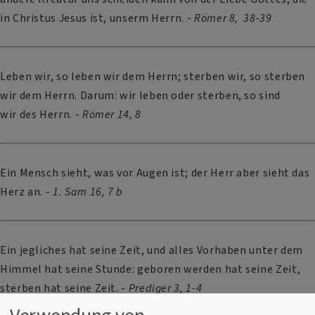
in Christus Jesus ist, unserm Herrn. -
Römer 8, 38-39
Leben wir, so leben wir dem Herrn; sterben wir, so sterben
wir dem Herrn. Darum: wir leben oder sterben, so sind
wir des Herrn. -
Römer 14, 8
Ein Mensch sieht, was vor Augen ist; der
Herr
aber sieht das
Herz an. -
1. Sam 16, 7 b
Ein jegliches hat seine Zeit, und alles Vorhaben unter dem
Himmel hat seine Stunde: geboren werden hat seine Zeit,
sterben hat seine Zeit. -
Prediger 3, 1-4