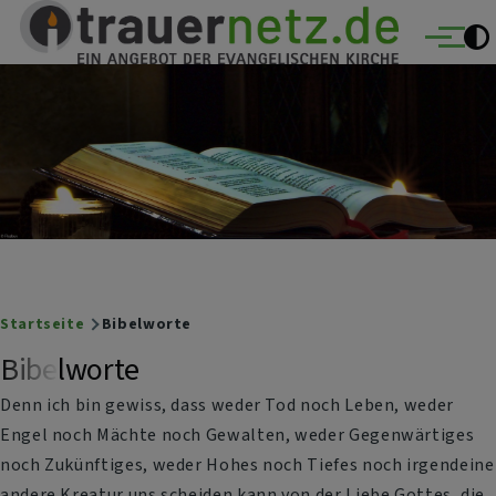
Trauernetz
Direkt zum Inhalt
Ein Angebot der evangelischen Kirche
Menü
Breadcrumb
Startseite
Bibelworte
Bibelworte
Denn ich bin gewiss, dass weder Tod noch Leben, weder
Engel noch Mächte noch Gewalten, weder Gegenwärtiges
noch Zukünftiges, weder Hohes noch Tiefes noch irgendeine
andere Kreatur uns scheiden kann von der Liebe Gottes, die