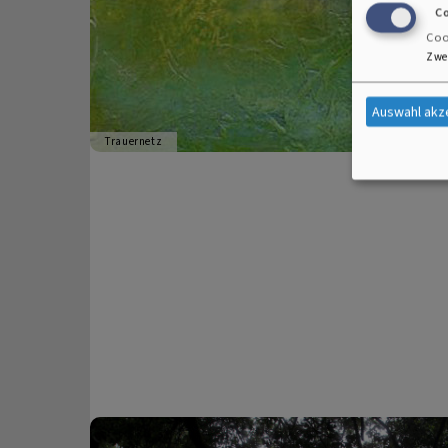
C
Coo
Zwe
Auswahl akz
Trauernetz