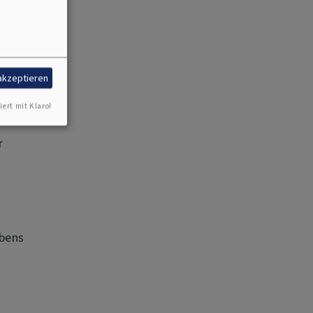
 akzeptieren
tmest,
iert mit Klaro!
r
n
bens