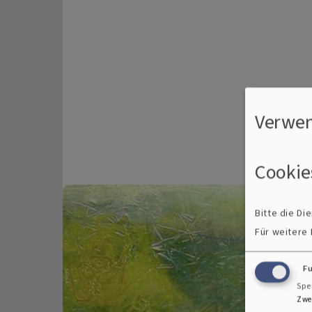
Verwen
Cookie
Bitte die D
Für weitere
F
Spe
Zwe