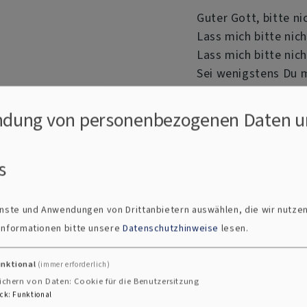
Guter Gott, bitte ni
Lass mich bitte nic
Lass mich bitte nic
Sei wenigstens Du m
Lege um mich einen
Wärme mich ein biss
dung von personenbezogenen Daten u
Amen.
s
Gedicht
ienste und Anwendungen von Drittanbietern auswählen, die wir nutze
 Informationen bitte unsere
Datenschutzhinweise
lesen.
Einsamer nie als jet
unktional
(immer erforderlich)
Einsamer nie als jet
ichern von Daten: Cookie für die Benutzersitzung
ck
:
Funktional
un-erwartet