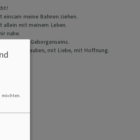
cht!
ht einsam meine Bahnen ziehen.
ht allein mit meinem Leben.
ir nahe.
 Mantel des Geborgenseins.
chen mit Glauben, mit Liebe, mit Hoffnung.
nd
n möchten.
zt
zt