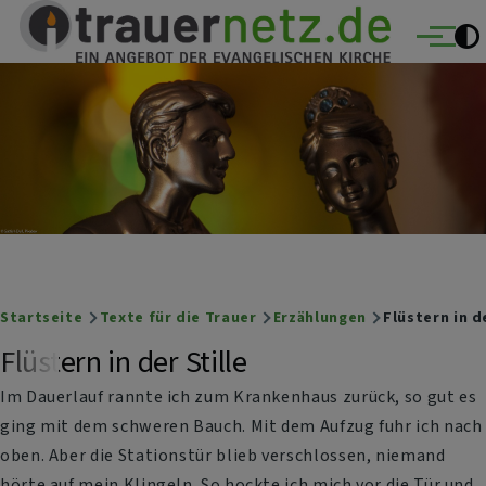
Trauernetz
Direkt zum Inhalt
Ein Angebot der evangelischen Kirche
Menü
Breadcrumb
Startseite
Texte für die Trauer
Erzählungen
Flüstern in de
Flüstern in der Stille
Im Dauerlauf rannte ich zum Krankenhaus zurück, so gut es
ging mit dem schweren Bauch. Mit dem Aufzug fuhr ich nach
oben. Aber die Stationstür blieb verschlossen, niemand
hörte auf mein Klingeln. So hockte ich mich vor die Tür und