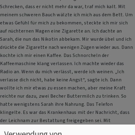
Schrecken, dass er nicht mehr da war, traf mich kalt. Mit
meinem schweren Bauch wälzte ich mich aus dem Bett. Um
etwas Gefühl für mich zu bekommen, steckte ich mir sich
auf nüchternen Magen eine Zigarette an. Ich dachte an
Sarah, die nun das Nikotin abbekam. Mir wurde übel und ich
drückte die Zigarette nach wenigen Zügen wieder aus. Dann
kochte ich mir einen Kaffee. Das Schnorcheln der
Kaffeemaschine klang verlassen. Ich machte wieder das
Radio an. Wenn du mich verlässt, werde ich weinen. „Ich
verlasse dich nicht, habe keine Angst“, sagte ich. Dann
wollte ich mir etwas zu essen machen, aber meine Kraft
reichte nur dazu, zwei Becher Buttermilch zu trinken. So
hatte wenigstens Sarah ihre Nahrung. Das Telefon
klingelte. Es war das Krankenhaus mit der Nachricht, dass
der Leichnam zur Bestattung freigegeben sei. Mit
zitternder Hand rief ich beim Friedhofsamt und bei der
Verwendung von