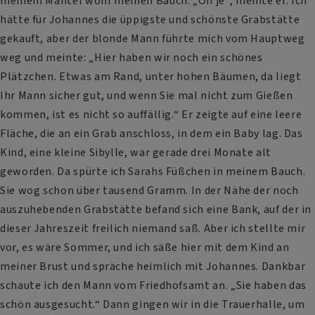
meinem Mantel wohl meinen Bauch. „Oh je“, meinte er. Ich
hätte für Johannes die üppigste und schönste Grabstätte
gekauft, aber der blonde Mann führte mich vom Hauptweg
weg und meinte: „Hier haben wir noch ein schönes
Plätzchen. Etwas am Rand, unter hohen Bäumen, da liegt
Ihr Mann sicher gut, und wenn Sie mal nicht zum Gießen
kommen, ist es nicht so auffällig.“ Er zeigte auf eine leere
Fläche, die an ein Grab anschloss, in dem ein Baby lag. Das
Kind, eine kleine Sibylle, war gerade drei Monate alt
geworden. Da spürte ich Sarahs Füßchen in meinem Bauch.
Sie wog schon über tausend Gramm. In der Nähe der noch
auszuhebenden Grabstätte befand sich eine Bank, auf der in
dieser Jahreszeit freilich niemand saß. Aber ich stellte mir
vor, es wäre Sommer, und ich säße hier mit dem Kind an
meiner Brust und spräche heimlich mit Johannes. Dankbar
schaute ich den Mann vom Friedhofsamt an. „Sie haben das
schön ausgesucht.“ Dann gingen wir in die Trauerhalle, um