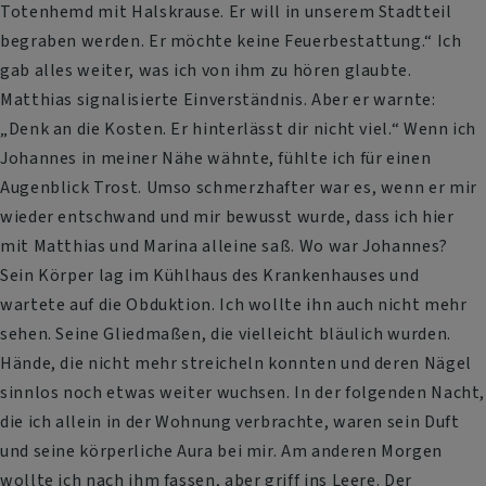
Totenhemd mit Halskrause. Er will in unserem Stadtteil
begraben werden. Er möchte keine Feuerbestattung.“ Ich
gab alles weiter, was ich von ihm zu hören glaubte.
Matthias signalisierte Einverständnis. Aber er warnte:
„Denk an die Kosten. Er hinterlässt dir nicht viel.“ Wenn ich
Johannes in meiner Nähe wähnte, fühlte ich für einen
Augenblick Trost. Umso schmerzhafter war es, wenn er mir
wieder entschwand und mir bewusst wurde, dass ich hier
mit Matthias und Marina alleine saß. Wo war Johannes?
Sein Körper lag im Kühlhaus des Krankenhauses und
wartete auf die Obduktion. Ich wollte ihn auch nicht mehr
sehen. Seine Gliedmaßen, die vielleicht bläulich wurden.
Hände, die nicht mehr streicheln konnten und deren Nägel
sinnlos noch etwas weiter wuchsen. In der folgenden Nacht,
die ich allein in der Wohnung verbrachte, waren sein Duft
und seine körperliche Aura bei mir. Am anderen Morgen
wollte ich nach ihm fassen, aber griff ins Leere. Der