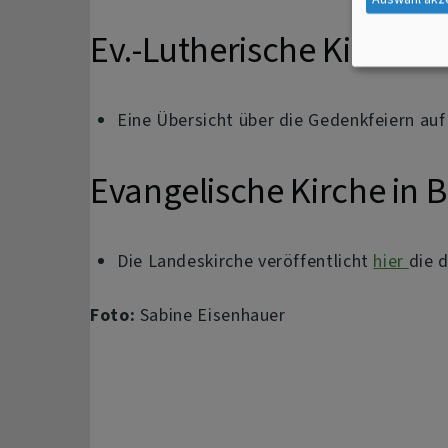
Ev.-Lutherische Kirche 
Eine Übersicht über die Gedenkfeiern au
Evangelische Kirche in 
Die Landeskirche veröffentlicht
hier
die 
Foto:
Sabine Eisenhauer