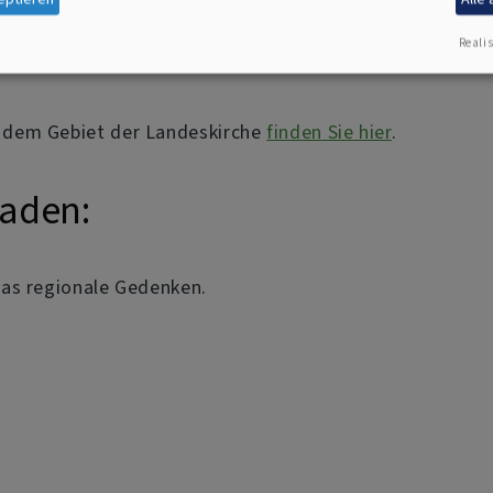
Hannovers:
Realis
f dem Gebiet der Landeskirche
finden Sie hier
.
Baden:
das regionale Gedenken.