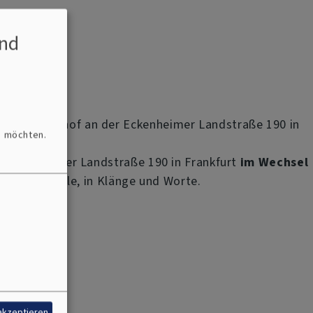
nd
auptfriedhof an der Eckenheimer Landstraße 190 in
n möchten.
r Eckenheimer Landstraße 190 in Frankfurt
im Wechsel
r in die Stille, in Klänge und Worte.
 akzeptieren