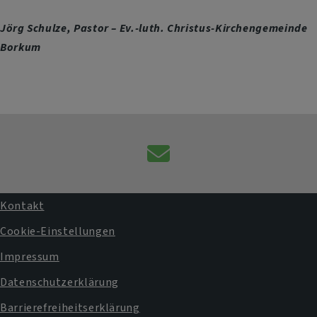
Jörg Schulze, Pastor – Ev.-luth. Christus-Kirchengemeinde
Borkum
Kontaktformular
Kontakt
Fußbereichsmenü
Cookie-Einstellungen
Impressum
Datenschutzerklärung
Barrierefreiheitserklärung