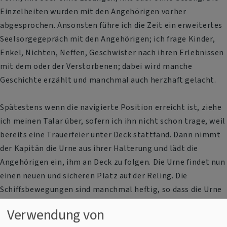
Einzelheiten wurden mit den Angehörigen vorher
abgesprochen. Ansonsten führe ich die Zeit ein erweitertes
Seelsorgegepräch mit den Angehörigen; ich frage Kinder,
Enkel, Nichten, Neffen, Geschwister nach ihren Erlebnissen
mit dem oder der Verstorbenen; dabei wird manche
Geschichte erzählt und manchmal auch herzhaft gelacht.
Spätestens wenn die navigierte Position erreicht ist, ziehe
ich meinen Talar über, sofern ich ihn nicht schon trage, weil
bereits eine Trauerfeier unter Deck stattfand. Dann nimmt
der Kapitän die Urne aus ihrer Halterung und lädt die
Angehörigen ein, ihm an Deck zu folgen. Die Urne findet nun
einen neuen und sicheren Platz auf der Reling. Die
Schiffsbewegungen sind manchmal heftig, so dass die Urne
stabil stehen muss, um nicht vorzeitig „über Bord zu
Verwendung von
gehen“. Nun wird die Trauerfeier fortgesetzt mit Lesung,