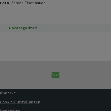
Foto:
Sabine Eisenhauer
Uncategorized
Kontaktformular
Kontakt
Fußbereichsmenü
Cookie-Einstellungen
Impressum