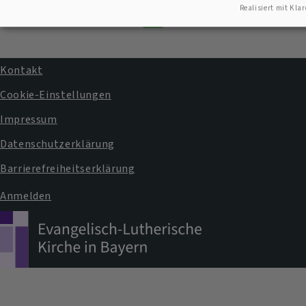
Realisiert mit Klar
Kontaktformular
Kontakt
Fußbereichsmenü
Cookie-Einstellungen
Impressum
Datenschutzerklärung
Barrierefreiheitserklärung
Anmelden
Benutzermenü