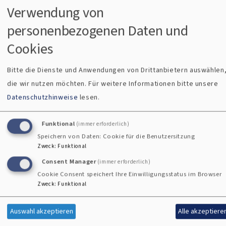
"Candle in the wind". Aus Bewunderung und Zuneigung zu
Verwendung von
Prinzessin Di hatte Elton John sein ursprünglich Marilyn
personenbezogenen Daten und
Monroe gewidmetes Lied umgetextet. Es war sein
persönliches Abschiedslied, in dem Millionen andere
Cookies
Menschen ihre Gefühle der Trauer und der gleichzeitigen
Bewunderung für ein viel zu früh beendetes Leben
Bitte die Dienste und Anwendungen von Drittanbietern auswählen
wiederfanden. Candle in the wind - das Leben eines
die wir nutzen möchten.
Für weitere Informationen bitte unsere
Menschen beschrieben als Kerze im Wind, die trotz Sturm
Datenschutzhinweise
lesen.
und Regen Licht spendet. Und der Trost, dass die Erinnerung
bleiben wird, auch wenn die Kerze erloschen ist. Detlev
Funktional
(immer erforderlich)
Speichern von Daten: Cookie für die Benutzersitzung
Prößdorf
Zweck
:
Funktional
Consent Manager
(immer erforderlich)
Weitere Informationen unter:
www.eltonjohn.de
Cookie Consent speichert Ihre Einwilligungsstatus im Browser
Zweck
:
Funktional
Auswahl akzeptieren
Alle akzeptiere