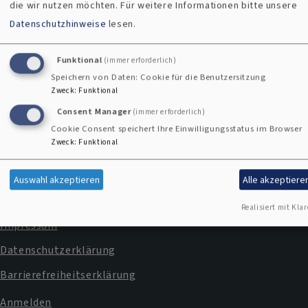
Margarete Clasen, Trauersplitter. Gedichte nach dem Tod
die wir nutzen möchten.
Für weitere Informationen bitte unsere
meines Kindes, Wuppertal. ISBN: 3-981-1240-0-5
Datenschutzhinweise
lesen.
Funktional
(immer erforderlich)
Speichern von Daten: Cookie für die Benutzersitzung
Zweck
:
Funktional
Consent Manager
(immer erforderlich)
Cookie Consent speichert Ihre Einwilligungsstatus im Browser
Kontaktformular
Zweck
:
Funktional
Kontakt
Auswahl akzeptieren
Alle akzeptiere
Fußbereichsmenü
Cookie-Einstellungen
Realisiert mit Klar
Impressum
Datenschutzerklärung
Barrierefreiheitserklärung
Anmelden