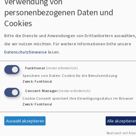
Verwendung von
Fehler, wie sich in der 25. Schwangerschaftswoche
personenbezogenen Daten und
herausstellt. Die brutale Prophezeiung der Ärzte, das
Cookies
vollkommen gesund geglaubte Kind sei nicht lebensfähig,
bringt die heile Welt der werdenden Mutter zum Einsturz.
Bitte die Dienste und Anwendungen von Drittanbietern auswählen
Gleichzeitig wird eine schier unmenschliche Entscheidung
die wir nutzen möchten.
Für weitere Informationen bitte unsere
von der Schwangeren gefordert: untätig abwarten, bis das
Datenschutzhinweise
lesen.
Schlimmste eintritt - oder dem Schicksal vorgreifen und ihr
ungeborenes Baby erlösen. "Am Ende aller guten Hoffnung"
Funktional
(immer erforderlich)
ist der ehrliche Erfahrungsbericht einer jungen Mutter zum
Speichern von Daten: Cookie für die Benutzersitzung
Thema Schwangerschaftsabbruch.
Zweck
:
Funktional
ISBN: 978-3-902943-61-3
Consent Manager
(immer erforderlich)
Cookie Consent speichert Ihre Einwilligungsstatus im Browser
Zweck
:
Funktional
Auswahl akzeptieren
Alle akzeptiere
Realisiert mit Klar