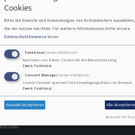
dieses Thema interessieren. Martina Taruttis,
Cookies
Trauerbegleiterin und Bestattungsberaterin, Leiterin von
"TrauDichReisen", geht auf die Gefühle, die Sprache und das
Bitte die Dienste und Anwendungen von Drittanbietern auswählen
Wesen der Trauer ein. Über viele Jahre hat sie für dieses
die wir nutzen möchten.
Für weitere Informationen bitte unsere
Buch Texte und Symbole gesammelt, die bei der
Datenschutzhinweise
lesen.
Bewältigung eines Verlustes hilfreich sind."
Martina Taruttis, Trauern heißt Versöhnung. Ein
Funktional
(immer erforderlich)
Wegbegleiter, Kevelaer 2006. ISBN: 978-3-7666-0750-8
Speichern von Daten: Cookie für die Benutzersitzung
Zweck
:
Funktional
Consent Manager
(immer erforderlich)
Cookie Consent speichert Ihre Einwilligungsstatus im Browser
Zweck
:
Funktional
Auswahl akzeptieren
Alle akzeptiere
Kontaktformular
Realisiert mit Klar
Kontakt