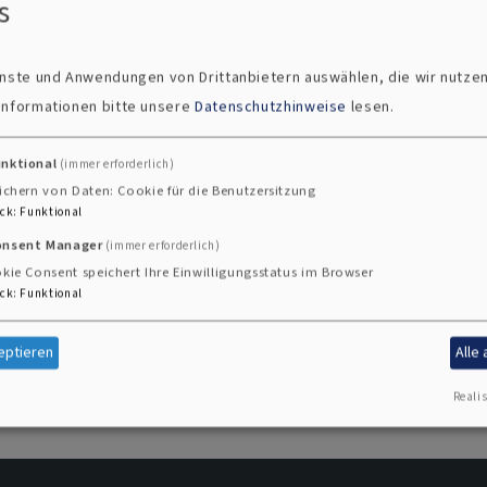
s
ienste und Anwendungen von Drittanbietern auswählen, die wir nutze
03
 Informationen bitte unsere
Datenschutzhinweise
lesen.
unktional
(immer erforderlich)
hrungen helfen können.
ichern von Daten: Cookie für die Benutzersitzung
ck
:
Funktional
Tod und Trauer bei Kindern in verschiedenen.
onsent Manager
(immer erforderlich)
le, die Kindern Trost spenden bei Trennung oder Tod.
kie Consent speichert Ihre Einwilligungsstatus im Browser
trauern. Ratgeber Erziehung, 2003. ISBN: 3517066982
ck
:
Funktional
eptieren
Alle
Realis