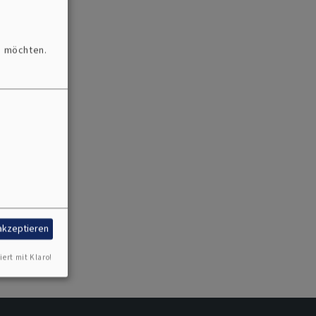
n möchten.
 akzeptieren
iert mit Klaro!