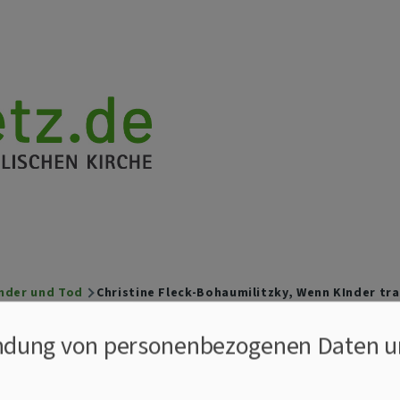
nder und Tod
Christine Fleck-Bohaumilitzky, Wenn KInder tra
k-Bohaumilitzky, 
dung von personenbezogenen Daten u