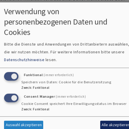
mit neuen Traueransprachen einen besonderen Ansatz: Alle
Verwendung von
Beiträge gehen von verständlichen Bildern und Worten Jesu
personenbezogenen Daten und
aus, über die sich ein Zugang zur christlichen Botschaft
finden lässt. Die Ansprachen und Fürbitten erschließen das
Cookies
lebensfreundliche Potenzial der Bibelstellen und schlagen
Bitte die Dienste und Anwendungen von Drittanbietern auswählen
eine Brücke zu den Trauernden und zur Trauersituation.
die wir nutzen möchten.
Für weitere Informationen bitte unsere
Ansprachen für verschiedenste Trauersituationen und
Datenschutzhinweise
lesen.
Zeiten im Kirchenjahr
mit Fürbitten zu jeder Ansprache
Funktional
(immer erforderlich)
von erfahrenen Seelsorgern verfasst und in der Praxis
Speichern von Daten: Cookie für die Benutzersitzung
erprobt
Zweck
:
Funktional
Format 14 x 22 cm 144 Seiten Paperback ISBN: 978-3-7966-
Consent Manager
(immer erforderlich)
1573-3 erschienen 2012
Cookie Consent speichert Ihre Einwilligungsstatus im Browser
Zweck
:
Funktional
Auswahl akzeptieren
Alle akzeptiere