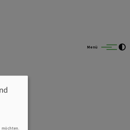
Menü
nd
n möchten.