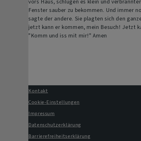
vors Haus, schlugen es klein und verbrannt
Fenster sauber zu bekommen. Und immer noch
sagte der andere. Sie plagten sich den ganz
jetzt kann er kommen, mein Besuch! Jetzt ka
"Komm und iss mit mir!" Amen
Kontakt
Fußbereichsmenü
Cookie-Einstellungen
Impressum
Datenschutzerklärung
Barrierefreiheitserklärung