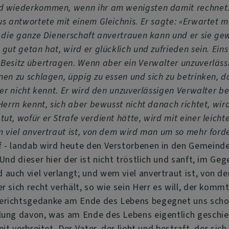
d wiederkommen, wenn ihr am wenigsten damit rechnet.» 
us antwortete mit einem Gleichnis. Er sagte: «Erwartet 
r die ganze Dienerschaft anvertrauen kann und er sie ge
 gut getan hat, wird er glücklich und zufrieden sein. Ein
Besitz übertragen. Wenn aber ein Verwalter unzuverlässi
nnen zu schlagen, üppig zu essen und sich zu betrinken,
e er nicht kennt. Er wird den unzuverlässigen Verwalter 
Herrn kennt, sich aber bewusst nicht danach richtet, wir
tut, wofür er Strafe verdient hätte, wird mit einer le
m viel anvertraut ist, von dem wird man um so mehr ford
f - landab wird heute den Verstorbenen in den Gemeind
Und dieser hier der ist nicht tröstlich und sanft, im Ge
 auch viel verlangt; und wem viel anvertraut ist, von 
r sich recht verhält, so wie sein Herr es will, der kommt
Gerichtsgedanke am Ende des Lebens begegnet uns scho
llung davon, was am Ende des Lebens eigentlich geschi
eit verbreitet. Der Vater, der liebt und bestraft, der s