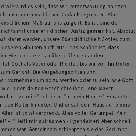
und wie wird es sein, dass wir Verantwortung ablegen
rhalb unserer menschlichen Gedankengrenzen. Aber
menschlichem Maß auf uns zu geht. Es ist eine der
ichts mit unserer irdischen Justiz gemein hat. Absolut
lbst klarer werden, unsere Ebenbildlichkeit Gottes zum
 unseren Glauben auch aus - das Schöne ist, dass
im Hier und Jetzt zu überprüfen, zu ändern,
tet Gott als Vater oder Richter, bis wir vor ihn treten.
 zum Gericht. Die Vergebungsbitten und
 wir vornehmen um so zu werden oder zu sein, wie Gott
 wie in der kleinen Geschichte (von Lene Mayer-
lte. "Zu mir?" schrie er. "In mein Haus??" Er rannte
in den Keller hinunter. Und er sah sein Haus auf einmal
les ist total verdreckt. Alles voller Gerümpel. Kein
e!" - "Helft mir aufräumen - irgendeiner! Aber schnell!"
ekommen war. Gemeinsam schleppten sie das Gerümpel