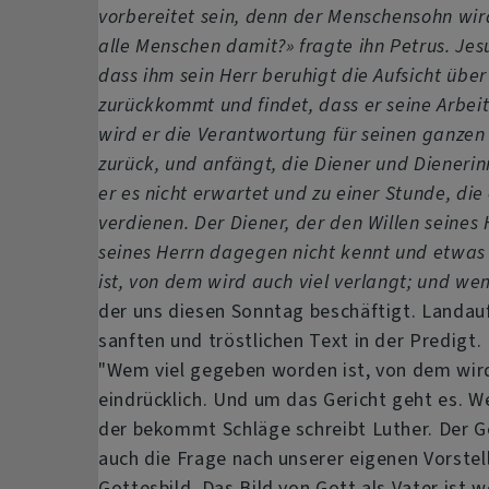
vorbereitet sein, denn der Menschensohn wir
alle Menschen damit?» fragte ihn Petrus. Jes
dass ihm sein Herr beruhigt die Aufsicht übe
zurückkommt und findet, dass er seine Arbeit
wird er die Verantwortung für seinen ganzen 
zurück, und anfängt, die Diener und Dieneri
er es nicht erwartet und zu einer Stunde, di
verdienen. Der Diener, der den Willen seines 
seines Herrn dagegen nicht kennt und etwas 
ist, von dem wird auch viel verlangt; und we
der uns diesen Sonntag beschäftigt. Landau
sanften und tröstlichen Text in der Predigt. 
"Wem viel gegeben worden ist, von dem wird
eindrücklich. Und um das Gericht geht es. We
der bekommt Schläge schreibt Luther. Der 
auch die Frage nach unserer eigenen Vorste
Gottesbild. Das Bild von Gott als Vater ist w