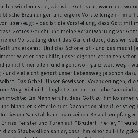
 werden wir dann sein, wie wird Gott sein, wann und wo 
 biblische Erzählungen und eigene Vorstellungen - inne
 von überzeugt - das ist die Vorstellung, dass Gott mit 
dass Gottes Gericht und meine Verantwortung vor Gott n
n meiner Vorstellung dient das Gericht dazu, dass wir se
ott uns erkennt. Und das Schöne ist - und das macht ja
immer wieder dazu hilft, unser eigenes Verhalten schon 
 ja nicht hier allein und irgendwo - ganz weit weg - war
 - und vielleicht gehört unser Lebensweg ja schon dazu
 selbst. Das Gebet. Unser Gewissen. Veränderungen, die
em Weg. Vielleicht begleitet er uns so, liebe Gemeinde,
en möchte: Ein Mann erfuhr, dass Gott zu ihm kommen wol
 und hinab, er kletterte zum Dachboden hinauf, er stieg 
In diesem Saustall kann man keinen Besuch empfangen. Al
r riss Fenster und Türen auf. "Brüder!" rief er, "Freund
h dicke Staubwolken sah er, dass ihm einer zu Hilfe g