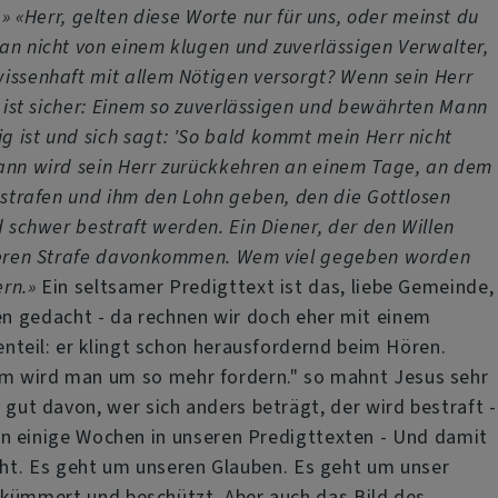
«Herr, gelten diese Worte nur für uns, oder meinst du
man nicht von einem klugen und zuverlässigen Verwalter,
wissenhaft mit allem Nötigen versorgt? Wenn sein Herr
s ist sicher: Einem so zuverlässigen und bewährten Mann
g ist und sich sagt: 'So bald kommt mein Herr nicht
 dann wird sein Herr zurückkehren an einem Tage, an dem
bestrafen und ihm den Lohn geben, den die Gottlosen
d schwer bestraft werden. Ein Diener, der den Willen
ichteren Strafe davonkommen. Wem viel gegeben worden
ern.»
Ein seltsamer Predigttext ist das, liebe Gemeinde,
en gedacht - da rechnen wir doch eher mit einem
genteil: er klingt schon herausfordernd beim Hören.
dem wird man um so mehr fordern." so mahnt Jesus sehr
 gut davon, wer sich anders beträgt, der wird bestraft -
n einige Wochen in unseren Predigttexten - Und damit
eht. Es geht um unseren Glauben. Es geht um unser
ich kümmert und beschützt. Aber auch das Bild des