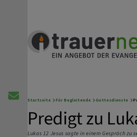
Direkt zum Inhalt
Trauernetz
Ein Angebot der evangelischen Kirche
Kontaktformular
Startseite
Für Begleitende
Gottesdienste
Pr
Breadcrumb
Predigt zu Luk
Lukas 12 Jesus sagte in einem Gespräch zu s